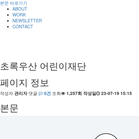
본문 바로가기
ABOUT
WORK
NEWSLETTER
CONTACT
초록우산 어린이재단
페이지 정보
작성자
관리자
댓글
0건
조회
1,257회
작성일
23-07-19 15:15
본문